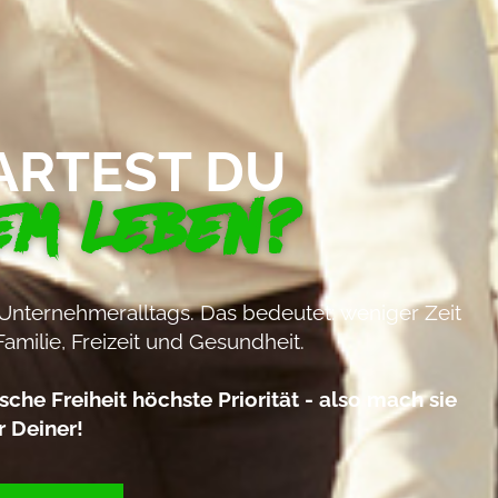
ARTEST DU
EM LEBEN?
 Unternehmeralltags. Das bedeutet: weniger Zeit
Familie, Freizeit und Gesundheit.
he Freiheit höchste Priorität - also mach sie
r Deiner!