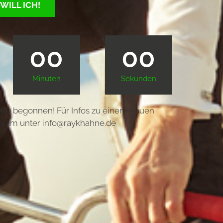
 WILL ICH!
00
00
Minuten
Sekunden
020 begonnen! Für Infos zu einem neuen
 Team unter
info@raykhahne.de