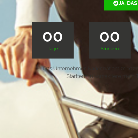
JA, DAS
00
00
Tage
Stunden
Das Unternehmer-Kader hat am 01.10.2
Starttermin kontaktiere mein