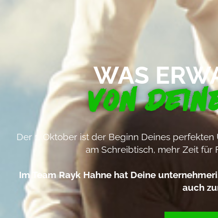
WAS ERW
VON DEIN
Der 1. Oktober ist der Beginn Deines perfekten
am Schreibtisch, mehr Zeit für 
Im Team Rayk Hahne hat Deine unternehmerisc
auch zu